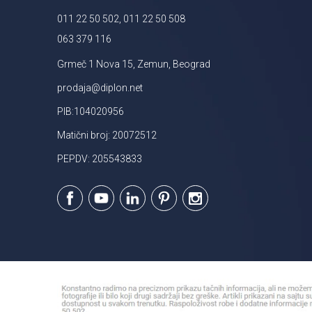
011 22 50 502, 011 22 50 508
063 379 116
Grmeč 1 Nova 15, Zemun, Beograd
prodaja@diplon.net
PIB:104020956
Matični broj: 20072512
PEPDV: 205543833