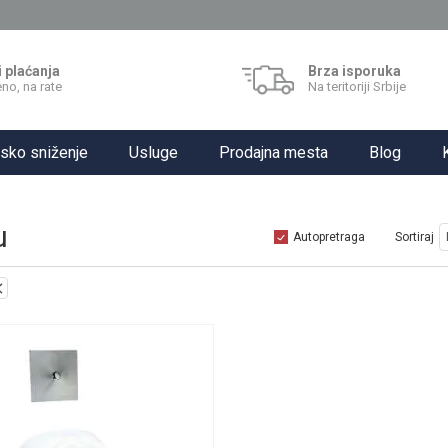
i plaćanja
Brza isporuka
no, na rate
Na teritoriji Srbije
sko sniženje
Usluge
Prodajna mesta
Blog
u
Autopretraga
Sortiraj