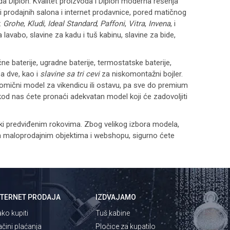
a Diplon. Kvalitet proizvoda i Diplon moderna rešenja
i prodajnih salona i internet prodavnice, pored matičnog
:
Grohe
,
Kludi
,
Ideal Standard
,
Paffoni
,
Vitra
,
Invena
, i
 lavabo, slavine za kadu i tuš kabinu, slavine za bide,
e baterije, ugradne baterije, termostatske baterije,
a dve, kao i
slavine sa tri cevi
za niskomontažni bojler.
omični model za vikendicu ili ostavu, pa sve do premium
 kod nas ćete pronaći adekvatan model koji će zadovoljiti
ski predviđenim rokovima. Zbog velikog izbora modela,
tila maloprodajnim objektima i webshopu, sigurno ćete
NTERNET PRODAJA
IZDVAJAMO
ko kupiti
Tuš kabine
čini plaćanja
Pločice za kupatilo