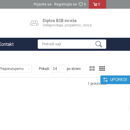
Prijavite se
Registrujte se
0
0
Diplon B2B mreža
Veleprodaja, projektno, izvoz
Kontakt
Pretraži sajt
Prikaži
po strani
UPOREDI
1
proizvoda