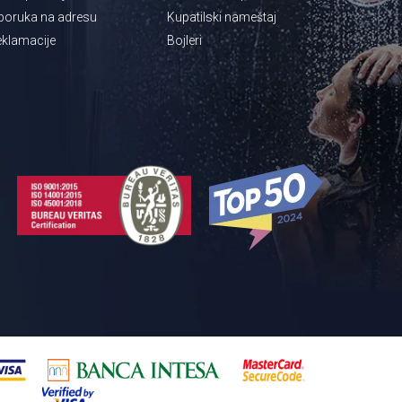
poruka na adresu
Kupatilski nameštaj
klamacije
Bojleri