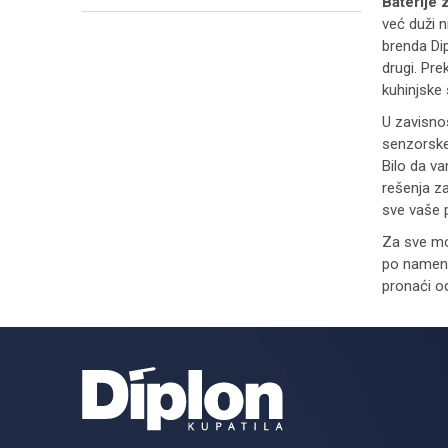
Baterije 
već duži n
brenda Di
drugi. Pr
kuhinjske 
U zavisnos
senzorske
Bilo da v
rešenja za
sve vaše 
Za sve mo
po nameni,
pronaći o