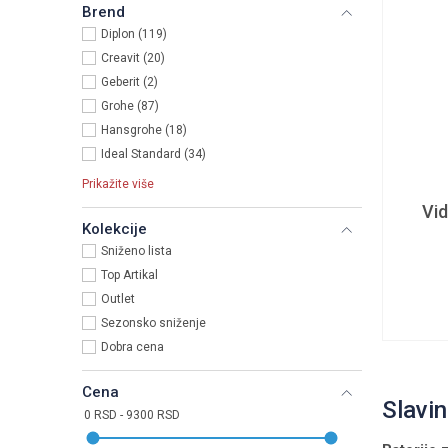
Brend
Diplon (119)
Creavit (20)
Geberit (2)
Grohe (87)
Hansgrohe (18)
Ideal Standard (34)
Prikažite više
Vid
Kolekcije
Sniženo lista
Top Artikal
Outlet
Sezonsko sniženje
Dobra cena
Cena
Slavin