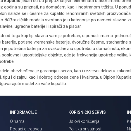
za kupatilo
jedan su od prepoznatljivih elemenata u asortimanu brend
iz godina su priznati, na domaćem, kao i inostranom tržištu. U ponud
plon nalaze se i česme za kupatilo renomiranih svetskih proizvođača
eko
500
različitih modela svrstano je u kategorije po nameni: slavine za
slavine, ugradne baterije i ispirači za pisoar.
ti od toga koji tip slavina vam je potreban, u ponudi imamo: jednoručn
 baterije, potisne vremenske baterije, dvoručne česme, stadnardne s
am je potrebna baterija za svakodnevnu upotrebu u domaćinstu, ekon
 poslovne i ugostiteljske objekte, gde je frekvencija upotrebe velika,
potrebe.
dele obezbeđena je garancija i servis, kao i rezervni delovi u zakon
 tipu i dizajnu, kao i dobrog odnosa cene i kvaliteta, u Diplon Kupa
dgovarajući model za vaše kupatilo.
INFORMACIJE
KORISNIČKI SERVIS
I
O nama
Uslovi korišćenja
Ka
Podaci o trgovcu
Politika privatnosti
Na