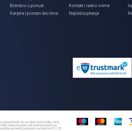
Brendovi u ponudi
Kontakt i radno vreme
Is
Karijera | postani deo tima
Najčešća pitanja
Re