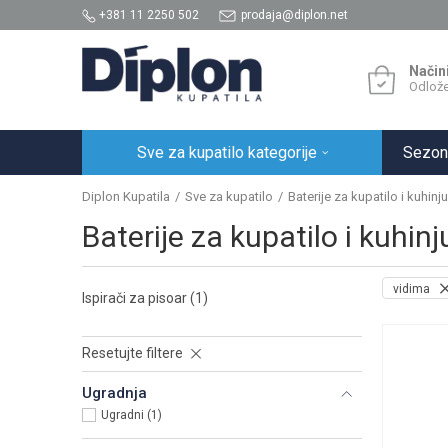
+381 11 2250 502
prodaja@diplon.net
Način
Odlože
Sve za kupatilo kategorije
Sezon
Diplon Kupatila
Sve za kupatilo
Baterije za kupatilo i kuhinju
Baterije za kupatilo i kuhinj
vidima
Ispirači za pisoar
(1)
Resetujte filtere
Ugradnja
Ugradni (1)