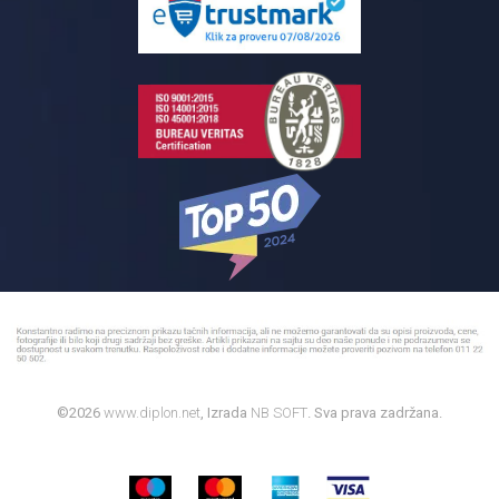
Reklamacije
Kupatilski nameštaj
Bojleri
©2026
www.diplon.net
, Izrada
NB SOFT
. Sva prava zadržana.