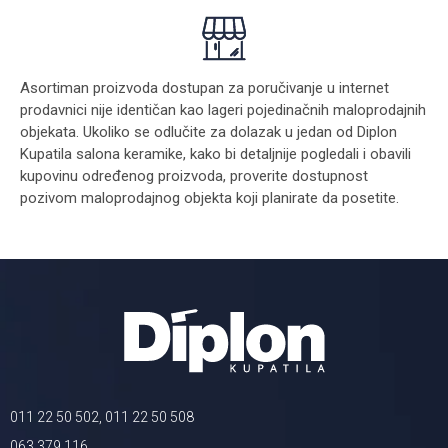
Asortiman proizvoda dostupan za poručivanje u internet
prodavnici nije identičan kao lageri pojedinačnih maloprodajnih
objekata. Ukoliko se odlučite za dolazak u jedan od Diplon
Kupatila salona keramike, kako bi detaljnije pogledali i obavili
kupovinu određenog proizvoda, proverite dostupnost
pozivom maloprodajnog objekta koji planirate da posetite.
011 22 50 502, 011 22 50 508
063 379 116