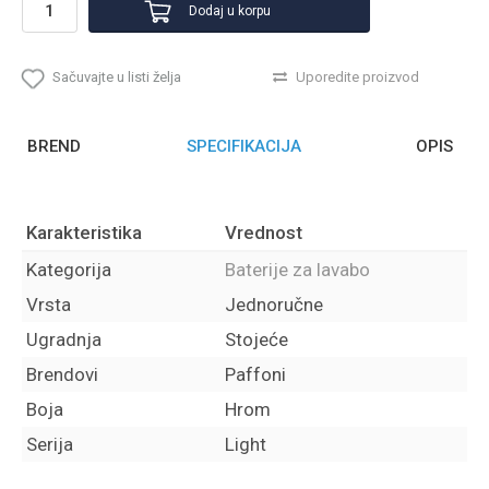
Dodaj u korpu
Sačuvajte u listi želja
Uporedite proizvod
BREND
SPECIFIKACIJA
OPIS
Karakteristika
Vrednost
Kategorija
Baterije za lavabo
Vrsta
Jednoručne
Ugradnja
Stojeće
Brendovi
Paffoni
Boja
Hrom
Serija
Light