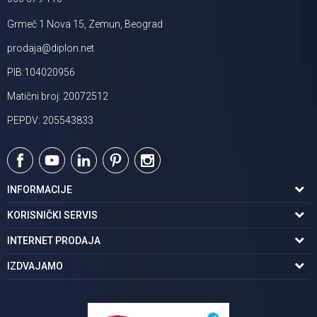
Grmeč 1 Nova 15, Zemun, Beograd
prodaja@diplon.net
PIB:104020956
Matični broj: 20072512
PEPDV: 205543833
INFORMACIJE
O nama
KORISNIČKI SERVIS
Podaci o trgovcu
Uslovi korišćenja
INTERNET PRODAJA
Brendovi u ponudi
Politika privatnosti
Kako kupiti
IZDVAJAMO
Karijera | postani deo tima
Kontakt i radno vreme
Načini plaćanja
Tuš kabine
Najčešća pitanja
Isporuka na adresu
Pločice za kupatilo