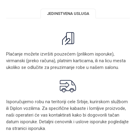
JEDINSTVENA USLUGA
Plaćanje možete izvršiti pouzećem (prilikom isporuke),
virmanski (preko računa), platnim karticama, ili na licu mesta
ukoliko se odlučite za preuzimanje robe u našem salonu.
Isporučujemo robu na teritoriji cele Srbije, kurirskom službom
ili Diplon vozilima. Za specifične kabaste i lomljive proizvode,
naši operateri će vas kontaktirati kako bi dogovorili tačan
datum isporuke. Detaljni cenovnik i uslove isporuke pogledajte
na stranici
isporuka
.