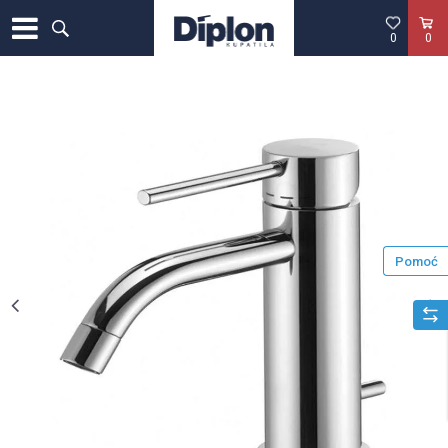
0
0
Pomoć