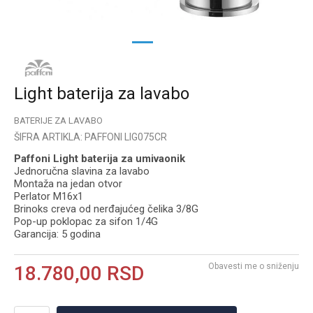
1
2
Light baterija za lavabo
BATERIJE ZA LAVABO
ŠIFRA ARTIKLA:
PAFFONI LIG075CR
Paffoni Light baterija za umivaonik
Jednoručna slavina za lavabo
Montaža na jedan otvor
Perlator M16x1
Brinoks creva od nerđajućeg čelika 3/8G
Pop-up poklopac za sifon 1/4G
Garancija: 5 godina
Obavesti me o sniženju
18.780,00
RSD