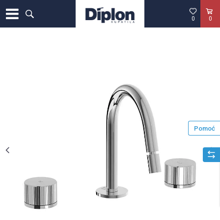
0
0
Pomoć