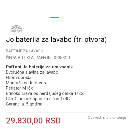
1
2
3
Jo baterija za lavabo (tri otvora)
BATERIJE ZA LAVABO
ŠIFRA ARTIKLA:
PAFFONI JO053CR
Paffoni Jo baterija za umivaonik
Dvoručna slavina za lavabo
Hrom obrada
Montaža na tri otvora
Perlator M16x1
Brinoks creva od nerđajućeg čelika 1/2G
Clic-Clac poklopac za sifon 1/4G
Garancija: 5 godina
Obavesti me o sniženju
29.830,00
RSD