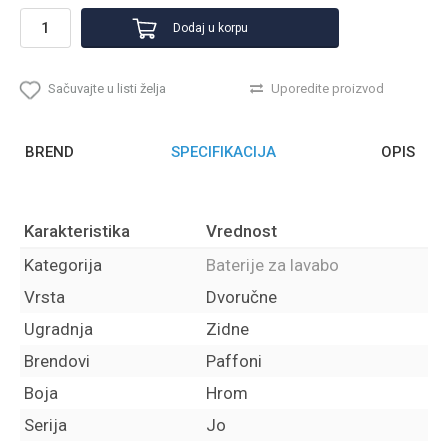
Dodaj u korpu
Sačuvajte u listi želja
Uporedite proizvod
BREND
SPECIFIKACIJA
OPIS
Karakteristika
Vrednost
Kategorija
Baterije za lavabo
Vrsta
Dvoručne
Ugradnja
Zidne
Brendovi
Paffoni
Boja
Hrom
Serija
Jo