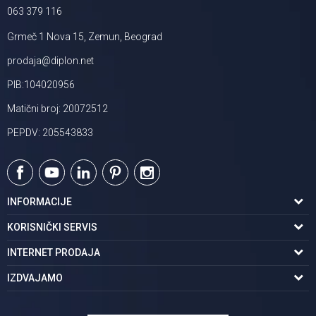
063 379 116
Grmeč 1 Nova 15, Zemun, Beograd
prodaja@diplon.net
PIB:104020956
Matični broj: 20072512
PEPDV: 205543833
INFORMACIJE
O nama
KORISNIČKI SERVIS
Podaci o trgovcu
Uslovi korišćenja
INTERNET PRODAJA
Brendovi u ponudi
Politika privatnosti
Kako kupiti
IZDVAJAMO
Karijera | postani deo tima
Kontakt i radno vreme
Načini plaćanja
Tuš kabine
Najčešća pitanja
Isporuka na adresu