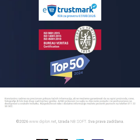
Pločice za kupatilo
Reklamacije
Kupatilski nameštaj
Bojleri
©2026
www.diplon.net
, Izrada
NB SOFT
. Sva prava zadržana.