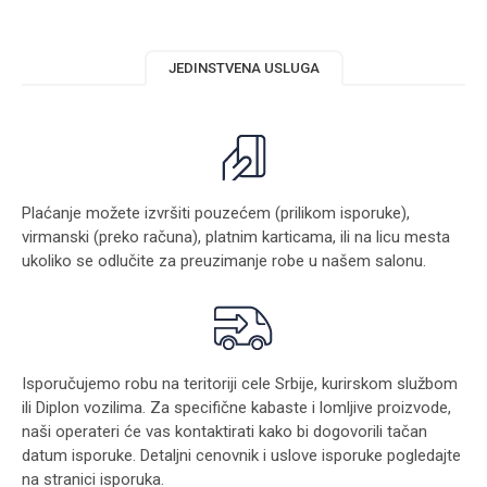
JEDINSTVENA USLUGA
Plaćanje možete izvršiti pouzećem (prilikom isporuke),
virmanski (preko računa), platnim karticama, ili na licu mesta
ukoliko se odlučite za preuzimanje robe u našem salonu.
Isporučujemo robu na teritoriji cele Srbije, kurirskom službom
ili Diplon vozilima. Za specifične kabaste i lomljive proizvode,
naši operateri će vas kontaktirati kako bi dogovorili tačan
datum isporuke. Detaljni cenovnik i uslove isporuke pogledajte
na stranici
isporuka
.