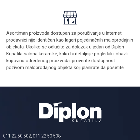
Asortiman proizvoda dostupan za poručivanje u internet
prodavnici nije identičan kao lageri pojedinačnih maloprodajnih
objekata. Ukoliko se odlučite za dolazak u jedan od Diplon
Kupatila salona keramike, kako bi detaljnije pogledali i obavili
kupovinu određenog proizvoda, proverite dostupnost
pozivom maloprodajnog objekta koji planirate da posetite.
011 22 50 502, 011 22 50 508