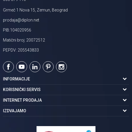
Grmeč 1 Nova 15, Zemun, Beograd
prodaja@diplon.net
PIB:104020956
Matični broj: 20072512
PEPDV: 205543833
INFORMACIJE
O nama
KORISNIČKI SERVIS
Podaci o trgovcu
Uslovi korišćenja
INTERNET PRODAJA
Brendovi u ponudi
Politika privatnosti
Kako kupiti
IZDVAJAMO
Karijera | postani deo tima
Kontakt i radno vreme
Načini plaćanja
Tuš kabine
Najčešća pitanja
Isporuka na adresu
Pločice za kupatilo