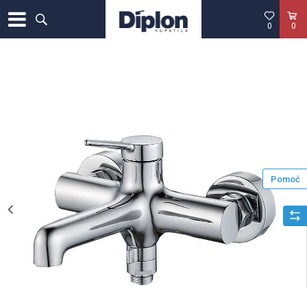
0
0
Pomoć