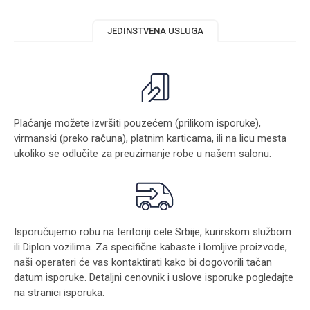
JEDINSTVENA USLUGA
Plaćanje možete izvršiti pouzećem (prilikom isporuke),
virmanski (preko računa), platnim karticama, ili na licu mesta
ukoliko se odlučite za preuzimanje robe u našem salonu.
Isporučujemo robu na teritoriji cele Srbije, kurirskom službom
ili Diplon vozilima. Za specifične kabaste i lomljive proizvode,
naši operateri će vas kontaktirati kako bi dogovorili tačan
datum isporuke. Detaljni cenovnik i uslove isporuke pogledajte
na stranici
isporuka
.