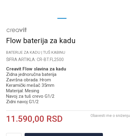
1
2
Flow baterija za kadu
BATERIJE ZA KADU | TUŠ KABINU
ŠIFRA ARTIKLA:
CR-BT.FL2500
Creavit Flow slavina za kadu
Zidna jednoručna baterija
Završna оbrada: Hrom
Keramički mešač 35mm
Materijal: Mesing
Navoj za tuš crevo G1/2
Zidni navoj G1/2
Obavesti me o sniženju
11.590,00
RSD