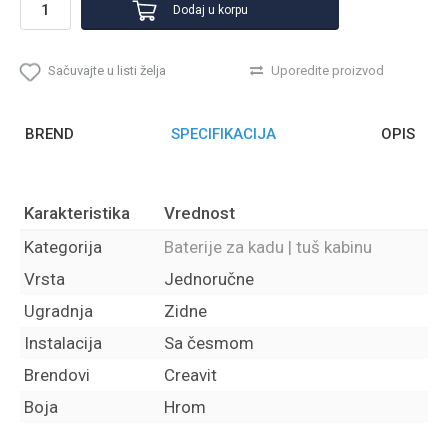
Dodaj u korpu
Sačuvajte u listi želja
Uporedite proizvod
BREND
SPECIFIKACIJA
OPIS
Karakteristika
Vrednost
Kategorija
Baterije za kadu | tuš kabinu
Vrsta
Jednoručne
Ugradnja
Zidne
Instalacija
Sa česmom
Brendovi
Creavit
Boja
Hrom