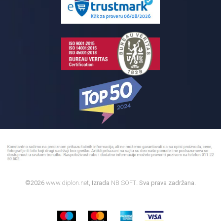
Reklamacije
Kupatilski nameštaj
Bojleri
©2026
www.diplon.net
, Izrada
NB SOFT
. Sva prava zadržana.