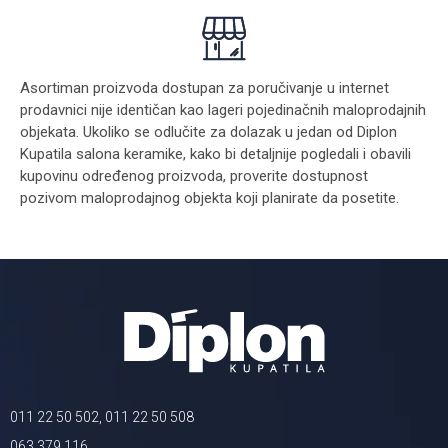
Asortiman proizvoda dostupan za poručivanje u internet
prodavnici nije identičan kao lageri pojedinačnih maloprodajnih
objekata. Ukoliko se odlučite za dolazak u jedan od Diplon
Kupatila salona keramike, kako bi detaljnije pogledali i obavili
kupovinu određenog proizvoda, proverite dostupnost
pozivom maloprodajnog objekta koji planirate da posetite.
011 22 50 502, 011 22 50 508
063 379 116