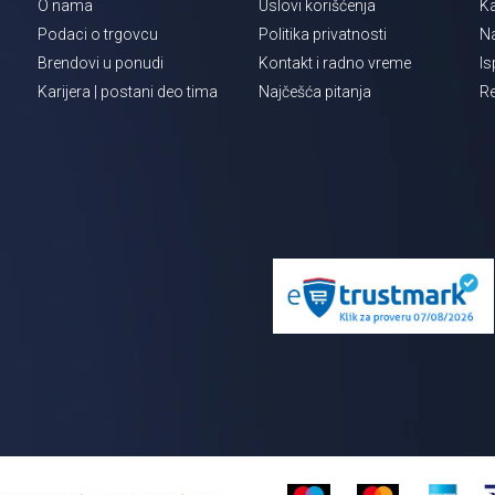
O nama
Uslovi korišćenja
Ka
Podaci o trgovcu
Politika privatnosti
Na
Brendovi u ponudi
Kontakt i radno vreme
Is
Karijera | postani deo tima
Najčešća pitanja
Re