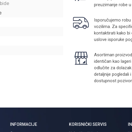
 bide
preuzimanje robe u
e
Isporučujemo robu na
vozilima. Za specifi
kontaktirati kako bi
uslove isporuke pog
Asortiman proizvoda
identičan kao lager
odlučite za dolazak
detaljnije pogledali
dostupnost pozivom 
INFORMACIJE
KORISNIČKI SERVIS
I