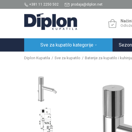
+381 11 2250 502
prodaja@diplon.net
Način
Odlože
Sve za kupatilo kategorije
Sezon
Diplon Kupatila
Sve za kupatilo
Baterije za kupatilo i kuhinju