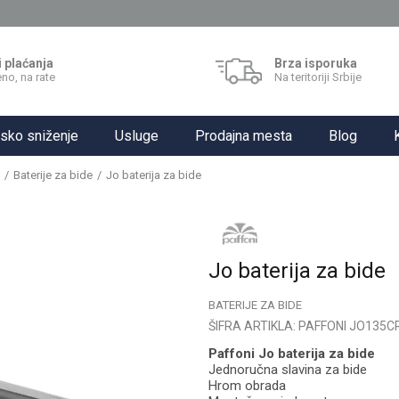
i plaćanja
Brza isporuka
no, na rate
Na teritoriji Srbije
sko sniženje
Usluge
Prodajna mesta
Blog
Baterije za bide
Jo baterija za bide
Jo baterija za bide
BATERIJE ZA BIDE
ŠIFRA ARTIKLA:
PAFFONI JO135C
Paffoni Jo baterija za bide
Jednoručna slavina za bide
Hrom obrada