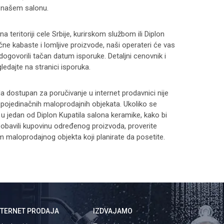
 našem salonu.
 teritoriji cele Srbije, kurirskom službom ili Diplon
čne kabaste i lomljive proizvode, naši operateri će vas
 dogovorili tačan datum isporuke. Detaljni cenovnik i
ledajte na stranici
isporuka
.
 dostupan za poručivanje u internet prodavnici nije
i pojedinačnih maloprodajnih objekata. Ukoliko se
 u jedan od Diplon Kupatila salona keramike, kako bi
 i obavili kupovinu određenog proizvoda, proverite
maloprodajnog objekta koji planirate da posetite.
NTERNET PRODAJA
IZDVAJAMO