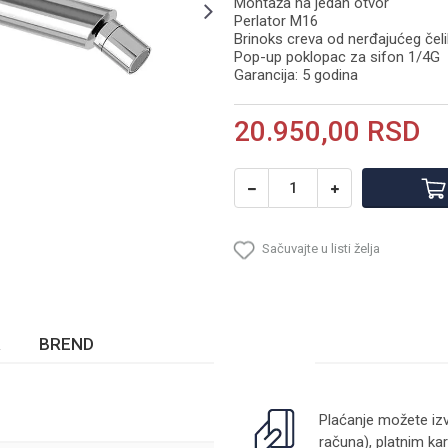
Montaža na jedan otvor
Perlator M16
Brinoks creva od nerđajućeg čel
Pop-up poklopac za sifon 1/4G
Garancija: 5 godina
20.950,00
RSD
Sačuvajte u listi želja
BREND
Plaćanje možete izv
računa), platnim kar