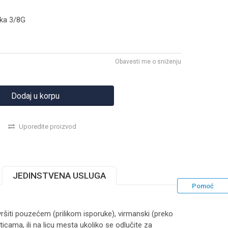
ika 3/8G
Obavesti me o sniženju
Dodaj u korpu
Uporedite proizvod
JEDINSTVENA USLUGA
Pomoć
ršiti pouzećem (prilikom isporuke), virmanski (preko
ticama, ili na licu mesta ukoliko se odlučite za