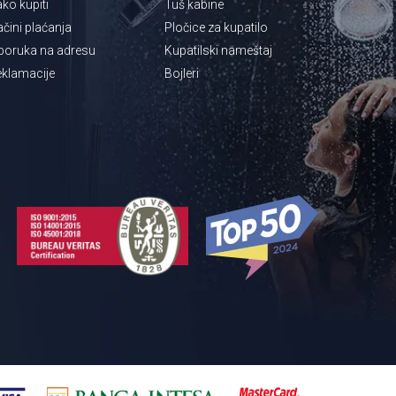
ko kupiti
Tuš kabine
čini plaćanja
Pločice za kupatilo
poruka na adresu
Kupatilski nameštaj
klamacije
Bojleri