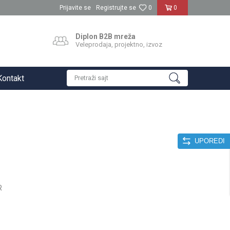
Prijavite se
Registrujte se
0
0
Diplon B2B mreža
Veleprodaja, projektno, izvoz
Kontakt
Pretraži sajt
UPOREDI
R