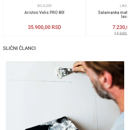
BOJLERI
LAVA
Ariston Velis PRO 80l
Salamanka mat c
lava
35.900,00
RSD
7.230,0
14.500,
SLIČNI ČLANCI