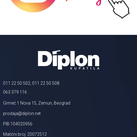
011 22 50 502, 011 22 50 508
063 379 116
Grmeč 1 Nova 15, Zemun, Beograd
prodaja@diplon.net
PIB:104020956
Matični broj: 20072512