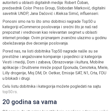
autoriteti u oblasti digitalnih medija: Robert Čoban,
predsednik Color Press Group, Slobodan Marković, digitalni
savetnik UNDP, Jana Dačović i Aleksa Simić, influenseri.
Ponosni smo na to što smo dobitnici nagrade Top50 u
kategoriji eCommerce poslovanja i srećni što je naš rad
prepoznat i vrednovan kao relevantan segmet u oblasti
internet prodaje. Ovim priznanjem zvanično ulazimo u godinu
obeležavanja dve decenije poslovanja.
Pored nas, na listi dobitnika Top50 nagrade našle su se
prestižne i angažovane kompanije i pojedinci iz kategorija
Vesti i mediji, Dom i zabava, Obrazovanje i kultura, Mobilne
aplikacije i Društvene mreže poput Eponuda, Cenoteka, Miele,
Lilly drogerije, Moj DM, Dr. Oetker, Emisije SAT, N1, Crta, FDU
u blokadi i drugi.
Celu listu dobitnika i kategorija možete pogledati na sajtu
top50.rs
.
20 godina sa vama