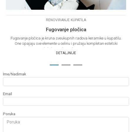
RENOVIRANJE KUPATILA
Fugovanje pločica
Fugovanje pločica je kruna sveukupnih radova keramike u kupatilu.
One spajaju sve elemente u celinu i pružaju kompletan estetski
doživljaj. Tako mala stvar, ...
DETALJNIJE
1
2
3
Ime/Nadimak
Email
Poruka