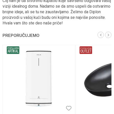
Cilj nam je da stvorimo kupatilo koje savršeno odgovara vašoj
viziji idealnog doma. Nadamo se da smo uspeli da ostvarimo
brojne ideje, ali se tu ne zaustavljamo. Želimo da Diplon
proizvodi u vašoj kući budu oni kojima se najviše ponosite.
Hvala vam što ste deo naše priče!
PREPORUČUJEMO