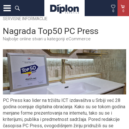
0
0
SERVISNE INFORMACIJE
Nagrada Top50 PC Press
Najbolje online stvari u kategoriji eCommerce
PC Press kao lider na tržištu ICT izdavaštva u Srbiji već 28
godina ocenjuje digitalna obraćanja. Kako su se tokom godina
menjane forme prezentovanja na internetu, tako su se i
kriterijumi, publika i predmetnost sadržaja. Pored redakcije
časopisa PC Press, ovogodišnjem žiriju pridružili su se